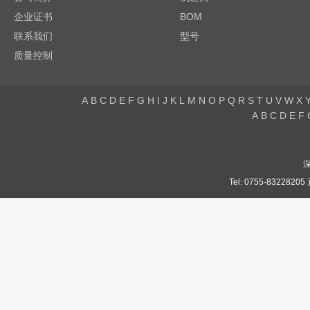
企业证书
BOM
联系我们
型号
质量控制
A
B
C
D
E
F
G
H
I
J
K
L
M
N
O
P
Q
R
S
T
U
V
W
X
A
B
C
D
E
F
Tel: 0755-832282