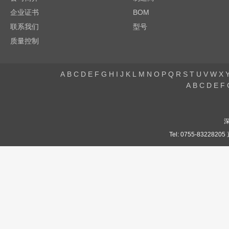
企业证书
BOM
联系我们
型号
质量控制
A
B
C
D
E
F
G
H
I
J
K
L
M
N
O
P
Q
R
S
T
U
V
W
X
A
B
C
D
E
F
Tel: 0755-832282