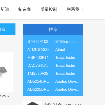
新闻
制造商
质量控制
联系我们
搜索
推荐
STM32F103C8T6TR
STMicroelectronics
Atmel
ATMEGA328P-AU
MSP430F149IPMR-KAM
Texas Instruments
DAC7541AJUG4
Texas Instruments
TMS320F2812PGFAG4
Texas Instruments
AD5254BRUZ50-RL7
Analog Devices
AD5235BRUZ250-R7
Analog Devices
s Co Ltd
品牌:
STMicroelectronics