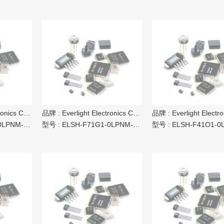
ics Co Ltd
品牌 :
Everlight Electronics Co Ltd
品牌 :
Everlight Electronic
NM-CG2G3
型号 :
ELSH-F71G1-0LPNM-CG2G3
型号 :
ELSH-F41O1-0LPNM