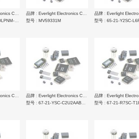
ics Co Ltd
品牌 :
Everlight Electronics Co Ltd
品牌 :
Everlight Electronic
NM-AR3R4
型号 :
MV59331M
型号 :
65-21-Y2SC-L6R2S1B0
ics Co Ltd
品牌 :
Everlight Electronics Co Ltd
品牌 :
Everlight Electronic
型号 :
67-21-YSC-C2U2AABPE-2T8-AM
型号 :
67-21-R7SC-T1R1S1B7