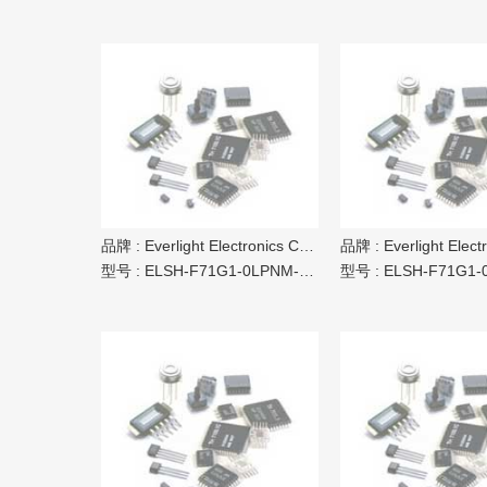
品牌 :
Everlight Electronics Co Ltd
品牌 :
Everlight Electron
型号 :
ELSH-F71G1-0LPNM-CG2G3
型号 :
ELSH-F71G1-0LP