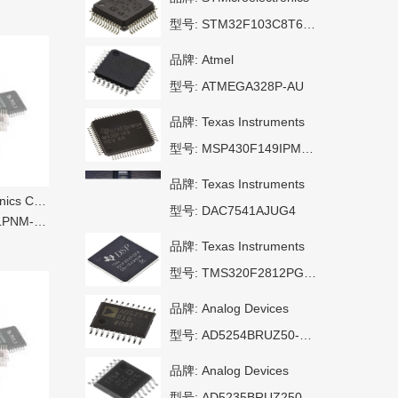
型号:
STM32F103C8T6TR
品牌:
Atmel
型号:
ATMEGA328P-AU
品牌:
Texas Instruments
型号:
MSP430F149IPMR-KAM
品牌:
Texas Instruments
s Co Ltd
型号:
DAC7541AJUG4
-AR3R4
品牌:
Texas Instruments
型号:
TMS320F2812PGFAG4
品牌:
Analog Devices
型号:
AD5254BRUZ50-RL7
品牌:
Analog Devices
型号:
AD5235BRUZ250-R7