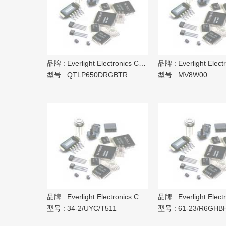
品牌 :
Everlight Electronics Co Ltd
品牌 :
Everlight Electron
型号 :
QTLP650DRGBTR
型号 :
MV8W00
品牌 :
Everlight Electronics Co Ltd
品牌 :
Everlight Electron
型号 :
34-2/UYC/T511
型号 :
61-23/R6GHBHC-A