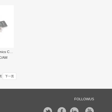
s Co Ltd
C/AM
 页
下一页
FOLLOWUS