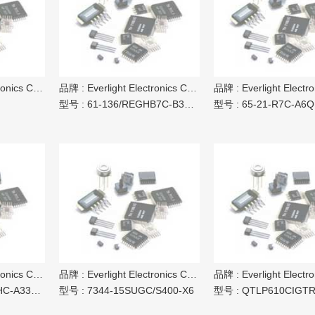
ics Co Ltd
品牌 :
Everlight Electronics Co Ltd
品牌 :
Everlight Electronic
型号 :
61-136/REGHB7C-B3391/ET
型号 :
65-21-R7C-A6Q1R1B0E
ics Co Ltd
品牌 :
Everlight Electronics Co Ltd
品牌 :
Everlight Electronic
3386/ET
型号 :
7344-15SUGC/S400-X6
型号 :
QTLP610CIGT