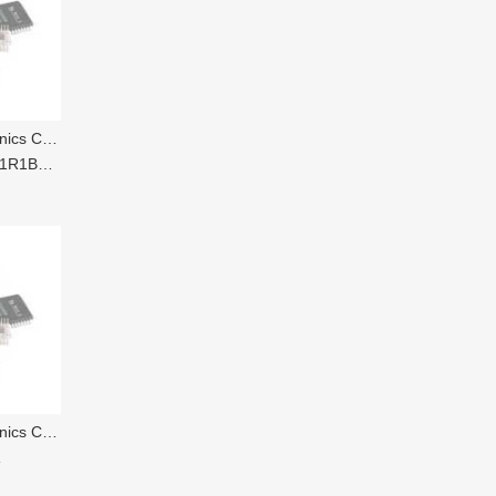
s Co Ltd
-2T8-AM
s Co Ltd
R