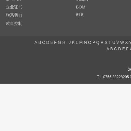
企业证书
BOM
联系我们
型号
质量控制
A
B
C
D
E
F
G
H
I
J
K
L
M
N
O
P
Q
R
S
T
U
V
W
X
A
B
C
D
E
F
Tel: 0755-832282